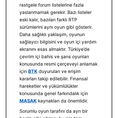
rastgele forum listelerine fazla
yaslanmamak gerekir. Bazı listeler
eski kalır, bazıları farklı RTP
sürümlerini aynı oyun gibi gösterir.
Daha sağlıklı yaklaşım, oyunun
sağlayıcı bilgisini ve oyun içi yardım
ekranını esas almaktır. Türkiye’de
çevrim içi bahis ve şans oyunları
konusunda resmi çerçeveyi anlamak
için
BTK
duyuruları ve erişim
kararları takip edilebilir. Finansal
hareketler ve yükümlülükler
konusunda genel farkındalık için
MASAK
kaynakları da önemlidir.
Sorumlu oyun tarafını da ayrı bir