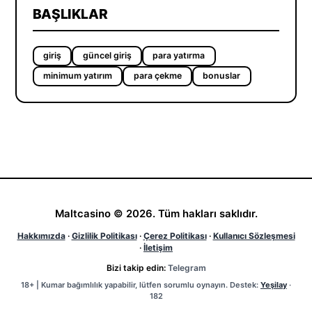
BAŞLIKLAR
giriş
güncel giriş
para yatırma
minimum yatırım
para çekme
bonuslar
Maltcasino © 2026. Tüm hakları saklıdır.
Hakkımızda
·
Gizlilik Politikası
·
Çerez Politikası
·
Kullanıcı Sözleşmesi
·
İletişim
Bizi takip edin:
Telegram
18+ | Kumar bağımlılık yapabilir, lütfen sorumlu oynayın. Destek:
Yeşilay
·
182