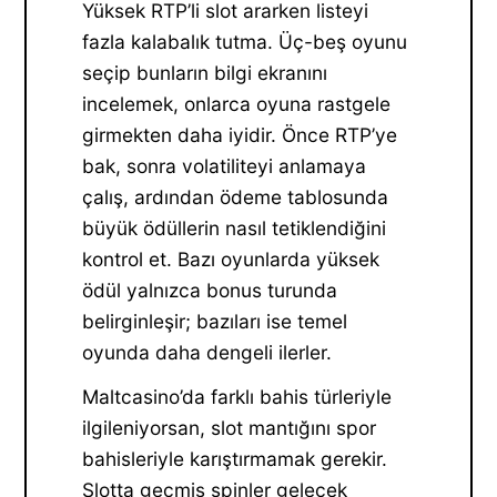
Yüksek RTP’li slot ararken listeyi
fazla kalabalık tutma. Üç-beş oyunu
seçip bunların bilgi ekranını
incelemek, onlarca oyuna rastgele
girmekten daha iyidir. Önce RTP’ye
bak, sonra volatiliteyi anlamaya
çalış, ardından ödeme tablosunda
büyük ödüllerin nasıl tetiklendiğini
kontrol et. Bazı oyunlarda yüksek
ödül yalnızca bonus turunda
belirginleşir; bazıları ise temel
oyunda daha dengeli ilerler.
Maltcasino’da farklı bahis türleriyle
ilgileniyorsan, slot mantığını spor
bahisleriyle karıştırmamak gerekir.
Slotta geçmiş spinler gelecek