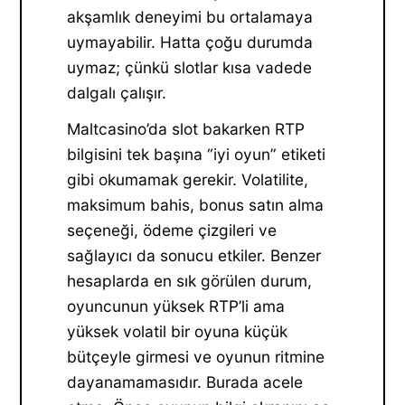
akşamlık deneyimi bu ortalamaya
uymayabilir. Hatta çoğu durumda
uymaz; çünkü slotlar kısa vadede
dalgalı çalışır.
Maltcasino’da slot bakarken RTP
bilgisini tek başına “iyi oyun” etiketi
gibi okumamak gerekir. Volatilite,
maksimum bahis, bonus satın alma
seçeneği, ödeme çizgileri ve
sağlayıcı da sonucu etkiler. Benzer
hesaplarda en sık görülen durum,
oyuncunun yüksek RTP’li ama
yüksek volatil bir oyuna küçük
bütçeyle girmesi ve oyunun ritmine
dayanamamasıdır. Burada acele