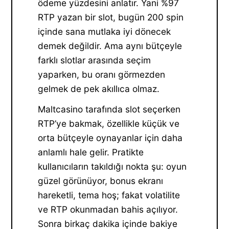
ödeme yüzdesini anlatır. Yani %97
RTP yazan bir slot, bugün 200 spin
içinde sana mutlaka iyi dönecek
demek değildir. Ama aynı bütçeyle
farklı slotlar arasında seçim
yaparken, bu oranı görmezden
gelmek de pek akıllıca olmaz.
Maltcasino tarafında slot seçerken
RTP’ye bakmak, özellikle küçük ve
orta bütçeyle oynayanlar için daha
anlamlı hale gelir. Pratikte
kullanıcıların takıldığı nokta şu: oyun
güzel görünüyor, bonus ekranı
hareketli, tema hoş; fakat volatilite
ve RTP okunmadan bahis açılıyor.
Sonra birkaç dakika içinde bakiye