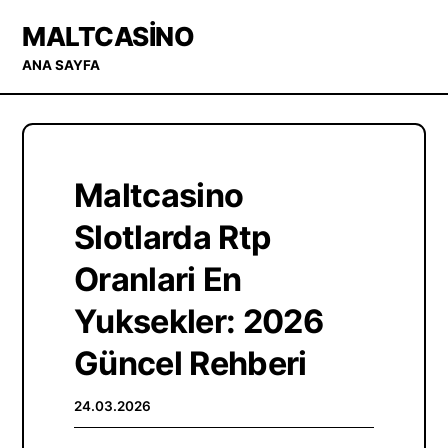
MALTCASINO
ANA SAYFA
Maltcasino
Slotlarda Rtp
Oranlari En
Yuksekler: 2026
Güncel Rehberi
24.03.2026