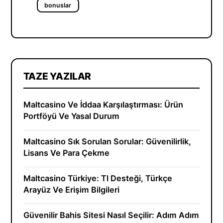
bonuslar
TAZE YAZILAR
Maltcasino Ve İddaa Karşılaştırması: Ürün
Portföyü Ve Yasal Durum
Maltcasino Sık Sorulan Sorular: Güvenilirlik,
Lisans Ve Para Çekme
Maltcasino Türkiye: Tl Desteği, Türkçe
Arayüz Ve Erişim Bilgileri
Güvenilir Bahis Sitesi Nasıl Seçilir: Adım Adım