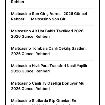
Rehber
Maltcasino Son Giriş Adresi: 2026 Güncel
Rehberi — Maltcasino Son Giri
Maltcasino Alt Ust Bahis Taktikleri 2026:
2026 Güncel Rehberi
Maltcasino Tombala Canli Çekiliş Saatleri:
2026 Güncel Rehberi
Maltcasino Hızlı Para Transferi Nasil Yapilir:
2026 Güncel Rehberi
Maltcasino Canli Tv Ozelligi Donuyor Mu:
2026 Güncel Rehberi
Maltcasino Slotlarda Rtp Oranlari En