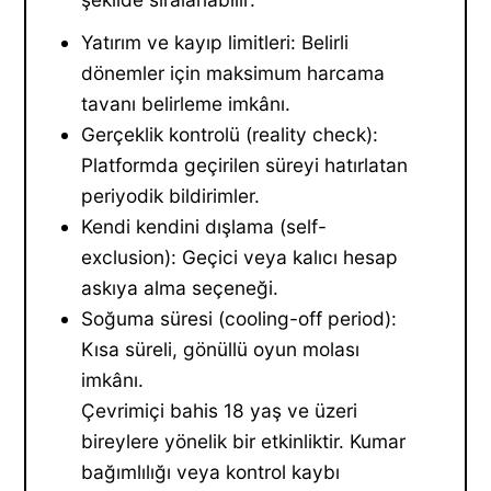
Yatırım ve kayıp limitleri: Belirli
dönemler için maksimum harcama
tavanı belirleme imkânı.
Gerçeklik kontrolü (reality check):
Platformda geçirilen süreyi hatırlatan
periyodik bildirimler.
Kendi kendini dışlama (self-
exclusion): Geçici veya kalıcı hesap
askıya alma seçeneği.
Soğuma süresi (cooling-off period):
Kısa süreli, gönüllü oyun molası
imkânı.
Çevrimiçi bahis 18 yaş ve üzeri
bireylere yönelik bir etkinliktir. Kumar
bağımlılığı veya kontrol kaybı