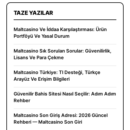
TAZE YAZILAR
Maltcasino Ve İddaa Karşılaştırması: Ürün
Portföyü Ve Yasal Durum
Maltcasino Sık Sorulan Sorular: Güvenilirlik,
Lisans Ve Para Çekme
Maltcasino Türkiye: Tl Desteği, Türkçe
Arayüz Ve Erişim Bilgileri
Güvenilir Bahis Sitesi Nasıl Seçilir: Adım Adım
Rehber
Maltcasino Son Giriş Adresi: 2026 Güncel
Rehberi — Maltcasino Son Giri