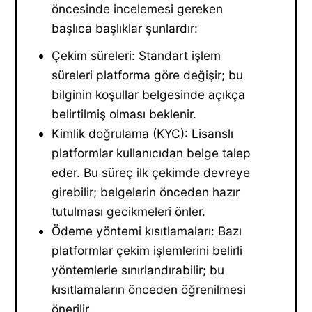
öncesinde incelemesi gereken
başlıca başlıklar şunlardır:
Çekim süreleri: Standart işlem
süreleri platforma göre değişir; bu
bilginin koşullar belgesinde açıkça
belirtilmiş olması beklenir.
Kimlik doğrulama (KYC): Lisanslı
platformlar kullanıcıdan belge talep
eder. Bu süreç ilk çekimde devreye
girebilir; belgelerin önceden hazır
tutulması gecikmeleri önler.
Ödeme yöntemi kısıtlamaları: Bazı
platformlar çekim işlemlerini belirli
yöntemlerle sınırlandırabilir; bu
kısıtlamaların önceden öğrenilmesi
önerilir.