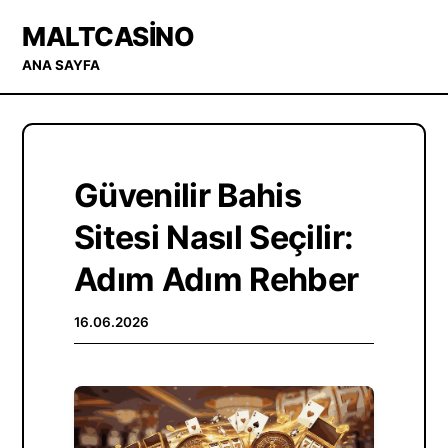
MALTCASINO
ANA SAYFA
Güvenilir Bahis
Sitesi Nasıl Seçilir:
Adım Adım Rehber
16.06.2026