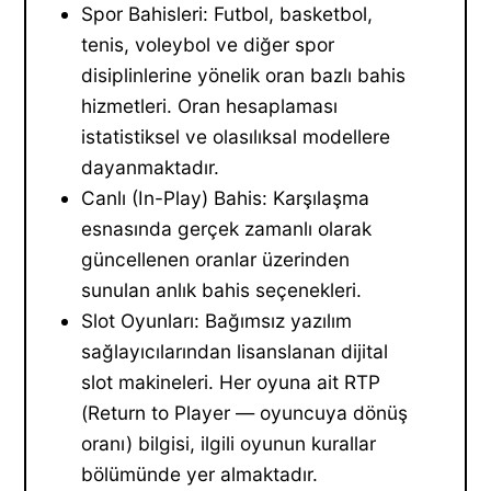
Spor Bahisleri: Futbol, basketbol,
tenis, voleybol ve diğer spor
disiplinlerine yönelik oran bazlı bahis
hizmetleri. Oran hesaplaması
istatistiksel ve olasılıksal modellere
dayanmaktadır.
Canlı (In-Play) Bahis: Karşılaşma
esnasında gerçek zamanlı olarak
güncellenen oranlar üzerinden
sunulan anlık bahis seçenekleri.
Slot Oyunları: Bağımsız yazılım
sağlayıcılarından lisanslanan dijital
slot makineleri. Her oyuna ait RTP
(Return to Player — oyuncuya dönüş
oranı) bilgisi, ilgili oyunun kurallar
bölümünde yer almaktadır.