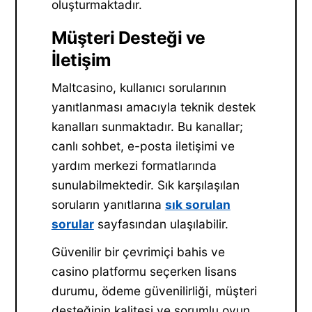
oluşturmaktadır.
Müşteri Desteği ve
İletişim
Maltcasino, kullanıcı sorularının
yanıtlanması amacıyla teknik destek
kanalları sunmaktadır. Bu kanallar;
canlı sohbet, e-posta iletişimi ve
yardım merkezi formatlarında
sunulabilmektedir. Sık karşılaşılan
soruların yanıtlarına
sık sorulan
sorular
sayfasından ulaşılabilir.
Güvenilir bir çevrimiçi bahis ve
casino platformu seçerken lisans
durumu, ödeme güvenilirliği, müşteri
desteğinin kalitesi ve sorumlu oyun