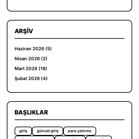
ARŞIV
Haziran 2026 (5)
Nisan 2026 (2)
Mart 2026 (18)
Şubat 2026 (4)
BAŞLIKLAR
giriş
güncel giriş
para yatırma