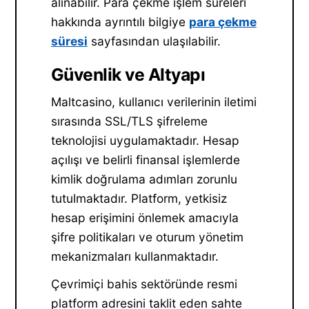
alınabilir. Para çekme işlem süreleri
hakkında ayrıntılı bilgiye
para çekme
süresi
sayfasından ulaşılabilir.
Güvenlik ve Altyapı
Maltcasino, kullanıcı verilerinin iletimi
sırasında SSL/TLS şifreleme
teknolojisi uygulamaktadır. Hesap
açılışı ve belirli finansal işlemlerde
kimlik doğrulama adımları zorunlu
tutulmaktadır. Platform, yetkisiz
hesap erişimini önlemek amacıyla
şifre politikaları ve oturum yönetim
mekanizmaları kullanmaktadır.
Çevrimiçi bahis sektöründe resmi
platform adresini taklit eden sahte