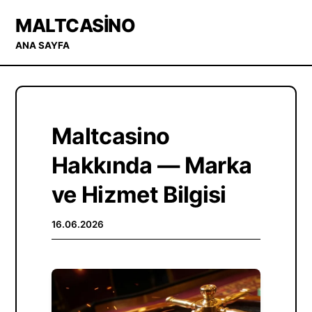
MALTCASINO
ANA SAYFA
Maltcasino
Hakkında — Marka
ve Hizmet Bilgisi
16.06.2026