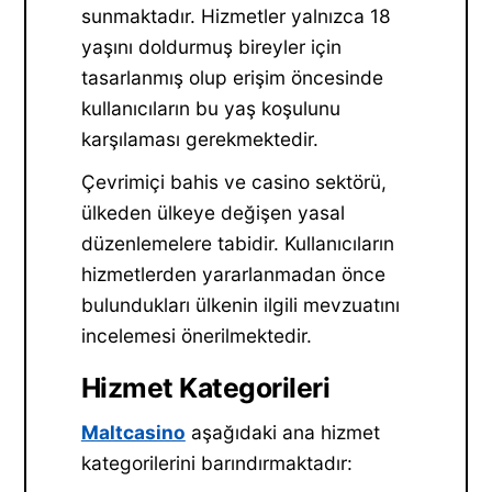
sunmaktadır. Hizmetler yalnızca 18
yaşını doldurmuş bireyler için
tasarlanmış olup erişim öncesinde
kullanıcıların bu yaş koşulunu
karşılaması gerekmektedir.
Çevrimiçi bahis ve casino sektörü,
ülkeden ülkeye değişen yasal
düzenlemelere tabidir. Kullanıcıların
hizmetlerden yararlanmadan önce
bulundukları ülkenin ilgili mevzuatını
incelemesi önerilmektedir.
Hizmet Kategorileri
Maltcasino
aşağıdaki ana hizmet
kategorilerini barındırmaktadır: