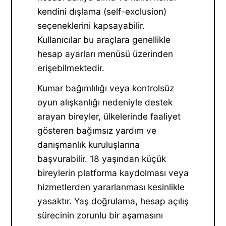
kendini dışlama (self-exclusion)
seçeneklerini kapsayabilir.
Kullanıcılar bu araçlara genellikle
hesap ayarları menüsü üzerinden
erişebilmektedir.
Kumar bağımlılığı veya kontrolsüz
oyun alışkanlığı nedeniyle destek
arayan bireyler, ülkelerinde faaliyet
gösteren bağımsız yardım ve
danışmanlık kuruluşlarına
başvurabilir. 18 yaşından küçük
bireylerin platforma kaydolması veya
hizmetlerden yararlanması kesinlikle
yasaktır. Yaş doğrulama, hesap açılış
sürecinin zorunlu bir aşamasını