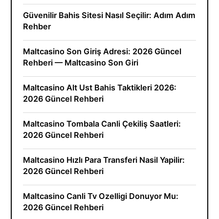
Güvenilir Bahis Sitesi Nasıl Seçilir: Adım Adım
Rehber
Maltcasino Son Giriş Adresi: 2026 Güncel
Rehberi — Maltcasino Son Giri
Maltcasino Alt Ust Bahis Taktikleri 2026:
2026 Güncel Rehberi
Maltcasino Tombala Canli Çekiliş Saatleri:
2026 Güncel Rehberi
Maltcasino Hızlı Para Transferi Nasil Yapilir:
2026 Güncel Rehberi
Maltcasino Canli Tv Ozelligi Donuyor Mu:
2026 Güncel Rehberi