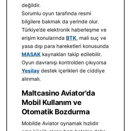
değildir.
Sorumlu oyun tarafında resmi
bilgilere bakmak da yerinde olur.
Türkiye’de elektronik haberleşme ve
erişim konularında
BTK
, mali suç ve
yasa dışı para hareketleri konusunda
MASAK
kaynakları takip edilebilir.
Oyun davranışı kontrolden çıkıyorsa
Yeşilay
destek içerikleri de ciddiye
alınmalı.
Maltcasino Aviator'da
Mobil Kullanım ve
Otomatik Bozdurma
Mobilde Aviator oynamak hızlıdır