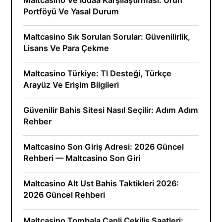
Portföyü Ve Yasal Durum
Maltcasino Sık Sorulan Sorular: Güvenilirlik,
Lisans Ve Para Çekme
Maltcasino Türkiye: Tl Desteği, Türkçe
Arayüz Ve Erişim Bilgileri
Güvenilir Bahis Sitesi Nasıl Seçilir: Adım Adım
Rehber
Maltcasino Son Giriş Adresi: 2026 Güncel
Rehberi — Maltcasino Son Giri
Maltcasino Alt Ust Bahis Taktikleri 2026:
2026 Güncel Rehberi
Maltcasino Tombala Canli Çekiliş Saatleri: