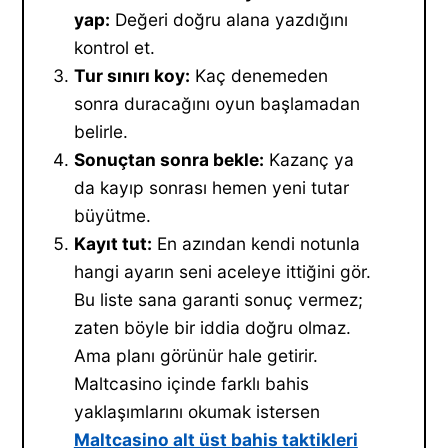
yap:
Değeri doğru alana yazdığını
kontrol et.
Tur sınırı koy:
Kaç denemeden
sonra duracağını oyun başlamadan
belirle.
Sonuçtan sonra bekle:
Kazanç ya
da kayıp sonrası hemen yeni tutar
büyütme.
Kayıt tut:
En azından kendi notunla
hangi ayarın seni aceleye ittiğini gör.
Bu liste sana garanti sonuç vermez;
zaten böyle bir iddia doğru olmaz.
Ama planı görünür hale getirir.
Maltcasino içinde farklı bahis
yaklaşımlarını okumak istersen
Maltcasino alt üst bahis taktikleri