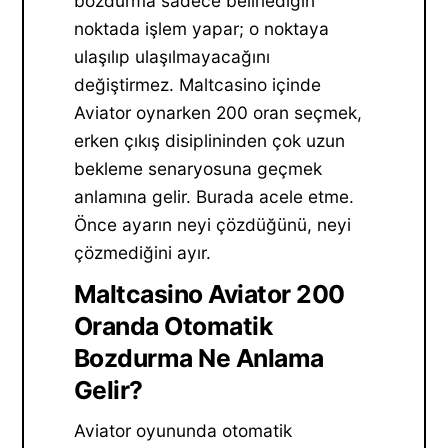
bozdurma sadece belirlediğin
noktada işlem yapar; o noktaya
ulaşılıp ulaşılmayacağını
değiştirmez. Maltcasino içinde
Aviator oynarken 200 oran seçmek,
erken çıkış disiplininden çok uzun
bekleme senaryosuna geçmek
anlamına gelir. Burada acele etme.
Önce ayarın neyi çözdüğünü, neyi
çözmediğini ayır.
Maltcasino Aviator 200
Oranda Otomatik
Bozdurma Ne Anlama
Gelir?
Aviator oyununda otomatik