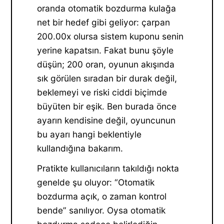
oranda otomatik bozdurma kulağa
net bir hedef gibi geliyor: çarpan
200.00x olursa sistem kuponu senin
yerine kapatsın. Fakat bunu şöyle
düşün; 200 oran, oyunun akışında
sık görülen sıradan bir durak değil,
beklemeyi ve riski ciddi biçimde
büyüten bir eşik. Ben burada önce
ayarın kendisine değil, oyuncunun
bu ayarı hangi beklentiyle
kullandığına bakarım.
Pratikte kullanıcıların takıldığı nokta
genelde şu oluyor: “Otomatik
bozdurma açık, o zaman kontrol
bende” sanılıyor. Oysa otomatik