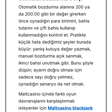
Otomatik bozdurma alanına 200 ya
da 200.00 gibi bir değer girerken
önce oynadığın para birimini, bahis
tutarını ve çift bahis kullanıp
kullanmadığını kontrol et. Pratikte
küçük hata dediğimiz şeyler burada
büyür: yanlış kutuya değer yazmak,
manuel bozdurma açık sanmak,
ikinci bahsi unutmak gibi. Bunu şöyle
düşün; ayarın doğru olması için
sadece sayı doğru yetmez,
oynadığın senaryo da net olmalı.
Maltcasino içinde farklı oyun
davranışlarını karşılaştırmak
isteyenler için
Maltcasino blackjack