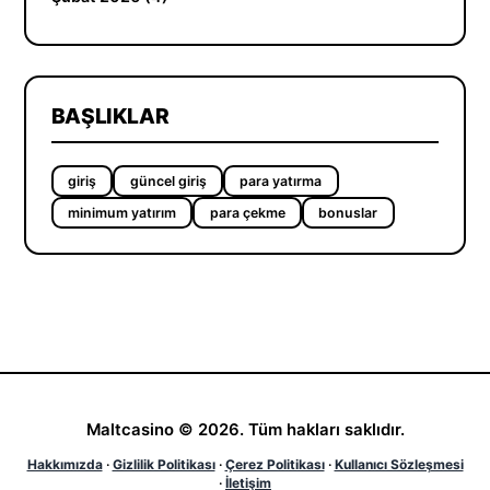
BAŞLIKLAR
giriş
güncel giriş
para yatırma
minimum yatırım
para çekme
bonuslar
Maltcasino © 2026. Tüm hakları saklıdır.
Hakkımızda
·
Gizlilik Politikası
·
Çerez Politikası
·
Kullanıcı Sözleşmesi
·
İletişim