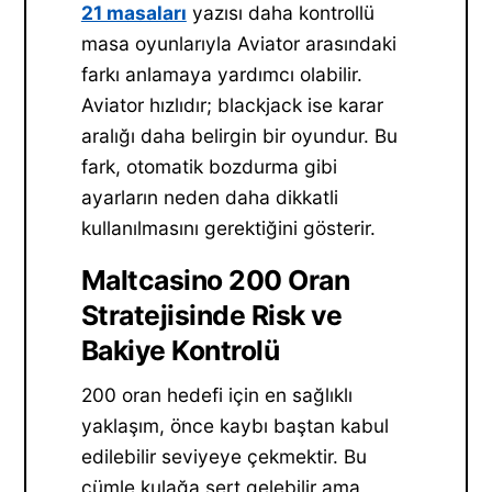
21 masaları
yazısı daha kontrollü
masa oyunlarıyla Aviator arasındaki
farkı anlamaya yardımcı olabilir.
Aviator hızlıdır; blackjack ise karar
aralığı daha belirgin bir oyundur. Bu
fark, otomatik bozdurma gibi
ayarların neden daha dikkatli
kullanılmasını gerektiğini gösterir.
Maltcasino 200 Oran
Stratejisinde Risk ve
Bakiye Kontrolü
200 oran hedefi için en sağlıklı
yaklaşım, önce kaybı baştan kabul
edilebilir seviyeye çekmektir. Bu
cümle kulağa sert gelebilir ama