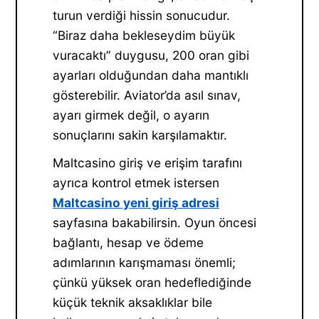
turun verdiği hissin sonucudur.
“Biraz daha bekleseydim büyük
vuracaktı” duygusu, 200 oran gibi
ayarları olduğundan daha mantıklı
gösterebilir. Aviator’da asıl sınav,
ayarı girmek değil, o ayarın
sonuçlarını sakin karşılamaktır.
Maltcasino giriş ve erişim tarafını
ayrıca kontrol etmek istersen
Maltcasino yeni giriş adresi
sayfasına bakabilirsin. Oyun öncesi
bağlantı, hesap ve ödeme
adımlarının karışmaması önemli;
çünkü yüksek oran hedeflediğinde
küçük teknik aksaklıklar bile